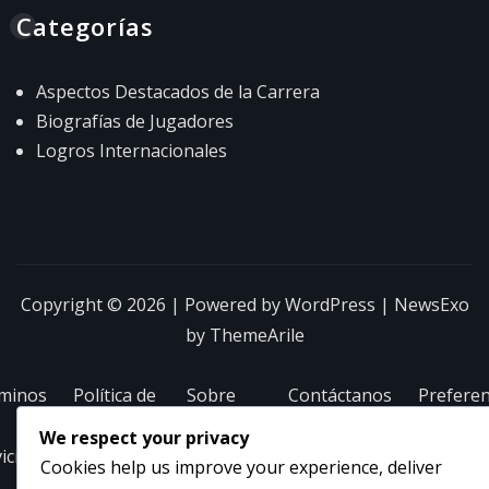
Categorías
Aspectos Destacados de la Carrera
Biografías de Jugadores
Logros Internacionales
Copyright © 2026 | Powered by
WordPress
|
NewsExo
by
ThemeArile
minos
Política de
Sobre
Contáctanos
Preferen
protección
nosotros
de cooki
We respect your privacy
icio
de datos
Cookies help us improve your experience, deliver