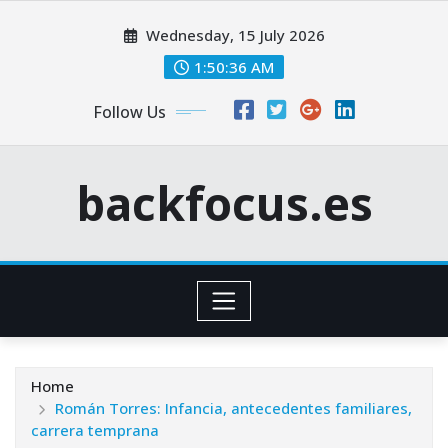
Skip
Wednesday, 15 July 2026
to
content
1:50:37 AM
Follow Us
backfocus.es
Home
Román Torres: Infancia, antecedentes familiares,
carrera temprana