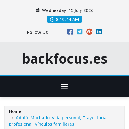
Skip
Wednesday, 15 July 2026
to
content
8:19:45 AM
Follow Us
backfocus.es
Home
Adolfo Machado: Vida personal, Trayectoria
profesional, Vínculos familiares